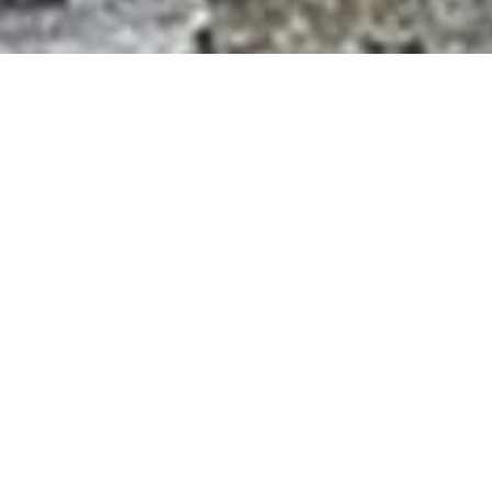
NORDISKA
AKVARELLSÄLLSKAPETS
MEDLEMSSIDER
Her kan du se en præsentation af NAS-
medlemmer, som ønsker at dele deres
kontaktinformationer på denne side.
Dette er ikke en udtømmende
medlemsliste – men præsentationer af
de medlemmer, som selv har bedt om at
få vist deres billeder og informationer.
Selskabet må ikke på egen foranledning
selv offentliggøre medlemmers navne
eller personlige informationer eller