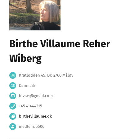
Birthe Villaume Reher
Wiberg
Kratlodden 45, DK-2760 Måløv
Danmark
biviwi@gmail.com
+45 41444315
birthevillaume.dk
medlem: 5506