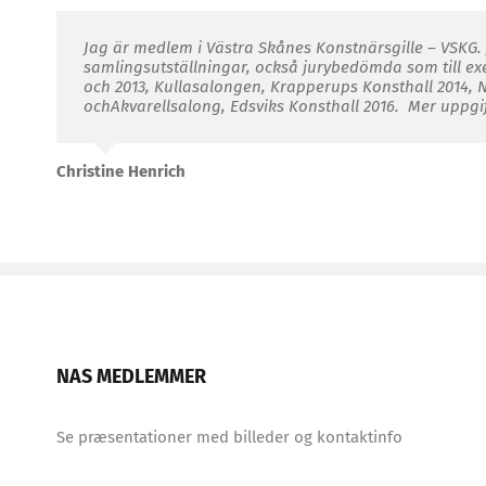
Jag är medlem i
Västra Skånes Konstnärsgille –­ VSKG.
samlingsutställningar, också jurybedömda som till e
och 2013,
Kullasalongen,
Krapperups Konsthall 2014,
N
och
Akvarellsalong,
Edsviks Konsthall 2016. Mer uppgi
Christine Henrich
NAS MEDLEMMER
Se præsentationer med billeder og kontaktinfo