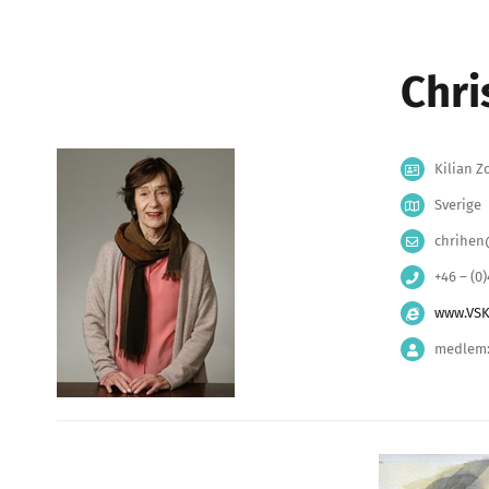
Chri
Kilian Z
Sverige
chrihen
+46 – (0
www.VSK
medlem: