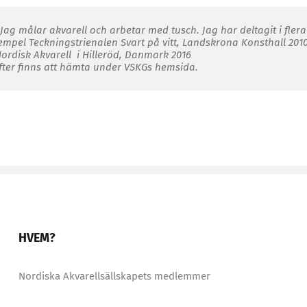
Jag målar akvarell och arbetar med tusch. Jag har deltagit i flera
xempel Teckningstrienalen
Svart på vitt,
Landskrona Konsthall 201
ordisk Akvarell
i Hilleröd, Danmark 2016
fter finns att hämta under VSKGs hemsida.
HVEM?
Nordiska Akvarellsällskapets medlemmer