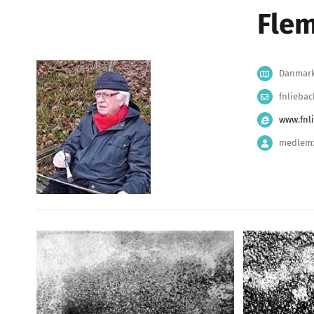
Flem
Danmar
fnlieba
www.fnl
medlem: