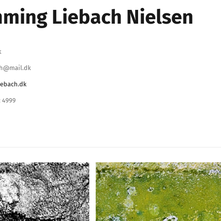
ming Liebach Nielsen
k
ch@mail.dk
iebach.dk
 4999