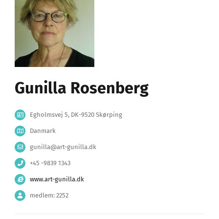
Gunilla Rosenberg
Egholmsvej 5, DK-9520 Skørping
Danmark
gunilla@art-gunilla.dk
+45 -9839 1343
www.art-gunilla.dk
medlem: 2252