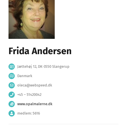
Frida Andersen
Jættehøj 12, DK-3550 Slangerup
Danmark
oleca@webspeed.dk
+45 – 51420042
www.opalmalerne.dk
medlem: 5616