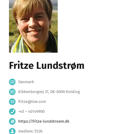
Fritze Lundstrøm
Danmark
Kikkenborgvej 37, DK-6000 Kolding
fritze@live.com
+45 – 40149900
https://fritze-lundstroem.dk
medlem: 5526