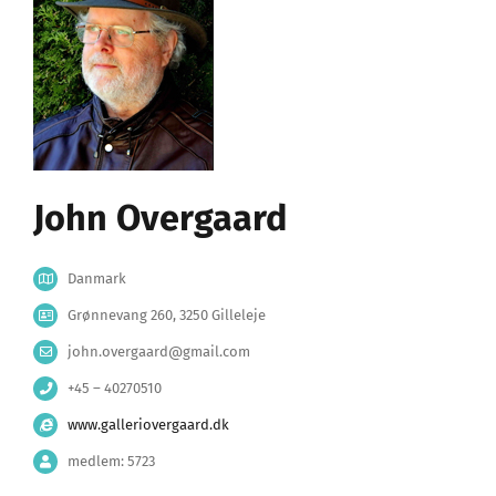
John Overgaard
Danmark
Grønnevang 260, 3250 Gilleleje
john.overgaard@gmail.com
+45 – 40270510
www.galleriovergaard.dk
medlem: 5723