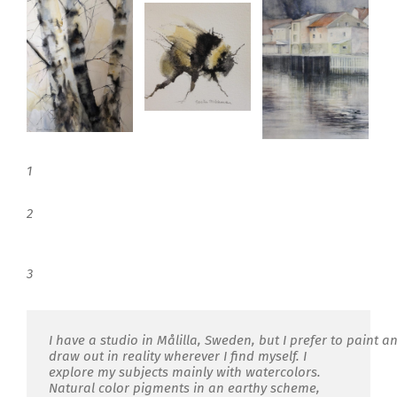
1
2
3
I
have
a
studio
in
Målilla
,
Sweden
,
but
I
prefer
to
paint
an
draw out in reality wherever I find myself. I
explore my subjects mainly with watercolors.
Natural color pigments in an earthy scheme,