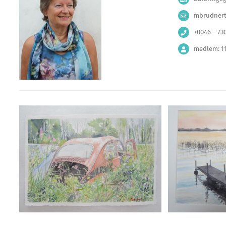
mbrudner
+0046 – 73
medlem: 1