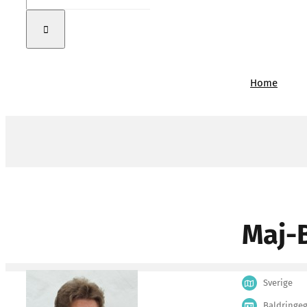
Home
Maj-B
Sverige
Baldringeg