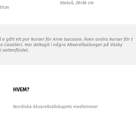
Statoil, 26×36 cm
x37cm
l a gått ett par kurser för Arne Isacsson. Även andra kurser för t
o Cavalieri. Har deltagit i några Akvarellsalonger på Väsby
i vattenflödet.
HVEM?
Nordiska Akvarellsällskapets medlemmer