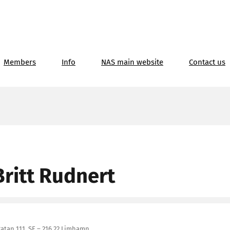
Members
Info
NAS main website
Contact us
ritt Rudnert
atan 111, SE – 216 22 Limhamn