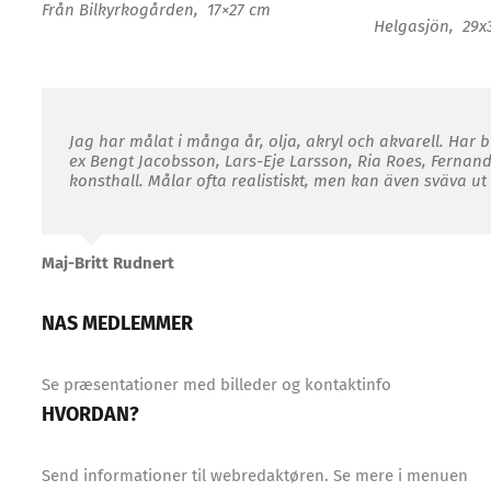
Från Bilkyrkogården, 17×27 cm
Helgasjön, 29
Jag har målat i många år, olja, akryl och akvarell. Har b
ex Bengt Jacobsson, Lars-Eje Larsson, Ria Roes, Fernand
konsthall. Målar ofta realistiskt, men kan även sväva ut 
Maj-Britt Rudnert
Administrator
2019-09-10T16:41:39+02:00
NAS MEDLEMMER
Se præsentationer med billeder og kontaktinfo
HVORDAN?
Send informationer til webredaktøren. Se mere i menuen