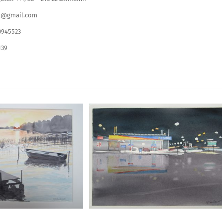
t@gmail.com
0945523
139