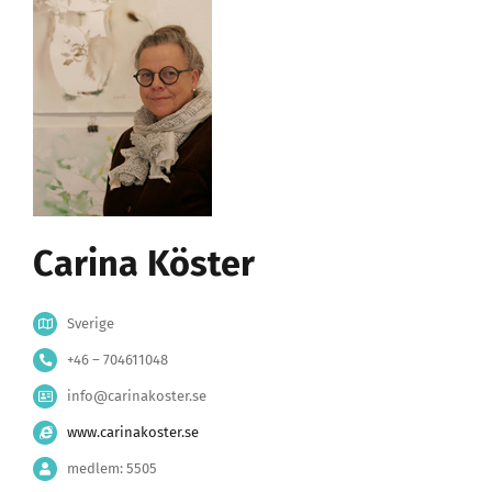
Carina Köster
Sverige
+46 – 704611048
info@carinakoster.se
www.carinakoster.se
medlem: 5505