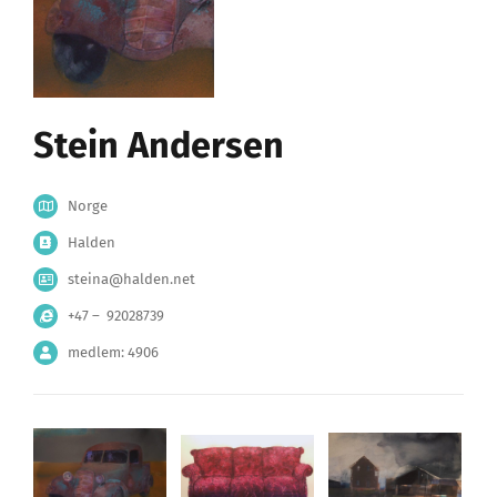
Stein Andersen
Norge
Halden
steina@halden.net
+47 – 92028739
medlem: 4906