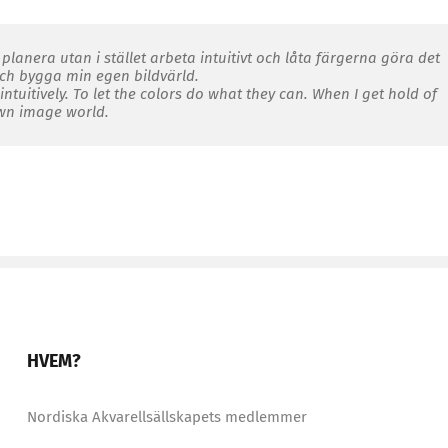
planera utan i stället arbeta intuitivt och låta färgerna göra det
 och bygga min egen bildvärld.
ntuitively. To let the colors do what they can. When I get hold of
own image world.
HVEM?
Nordiska Akvarellsällskapets medlemmer