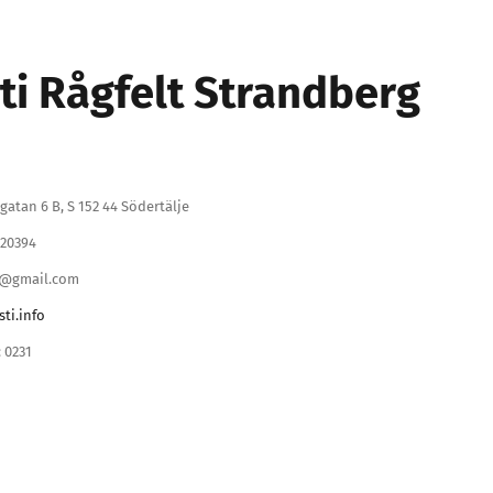
ti Rågfelt Strandberg
gatan 6 B, S 152 44 Södertälje
020394
rs@gmail.com
ti.info
 0231