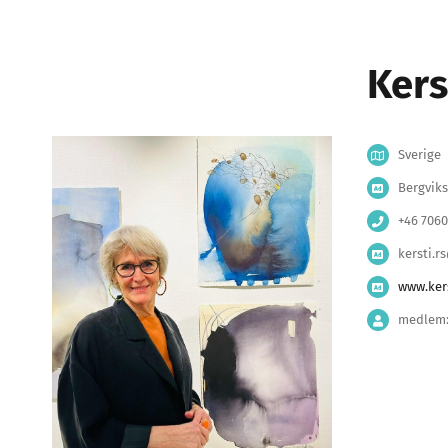
Kers
Sverige
Bergviks
+46 706
kersti.
www.kers
medlem: