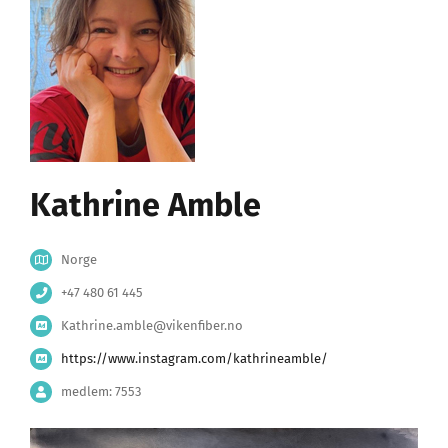
Kathrine Amble
Norge
+47 480 61 445
Kathrine.amble@vikenfiber.no
https://www.instagram.com/kathrineamble/
medlem: 7553