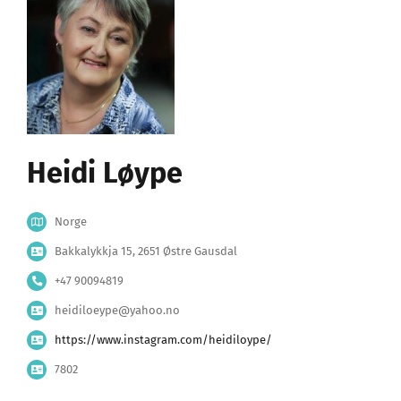
Heidi Løype
Norge
Bakkalykkja 15, 2651 Østre Gausdal
+47 90094819
heidiloeype@yahoo.no
https://www.instagram.com/heidiloype/
7802