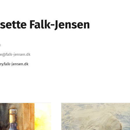
sette Falk-Jensen
k
te@falk-jensen.dk
ery.falk-jensen.dk