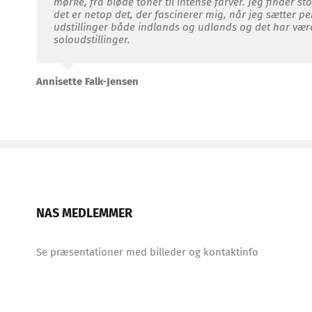
mørke, fra bløde toner til intense farver. Jeg finder s
det er netop det, der fascinerer mig, når jeg sætter pe
udstillinger både indlands og udlands og det har vær
soloudstillinger.
Annisette Falk-Jensen
NAS MEDLEMMER
Se præsentationer med billeder og kontaktinfo