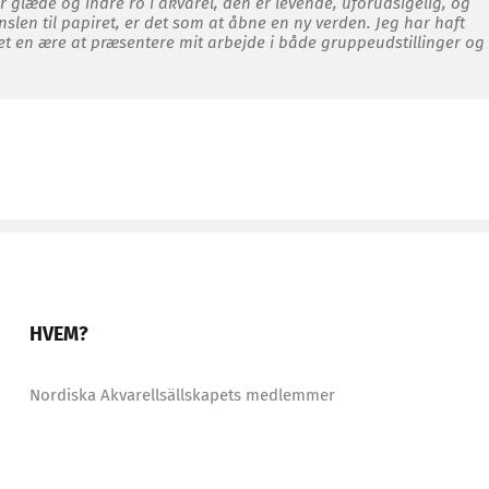
tor glæde og indre ro i akvarel, den er levende, uforudsigelig, og
nslen til papiret, er det som at åbne en ny verden. Jeg har haft
et en ære at præsentere mit arbejde i både gruppeudstillinger og
HVEM?
Nordiska Akvarellsällskapets medlemmer