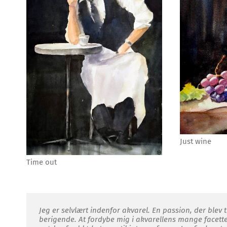
Just wine
Time out
Jeg er selvlært indenfor akvarel. En passion, der ble
berigende. At fordybe mig i akvarellens mange facetter 