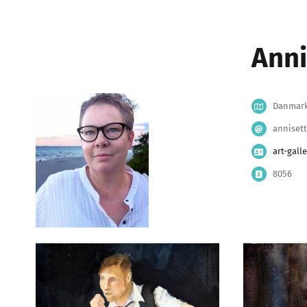
Anni
Danmar
anniset
art-gall
8056