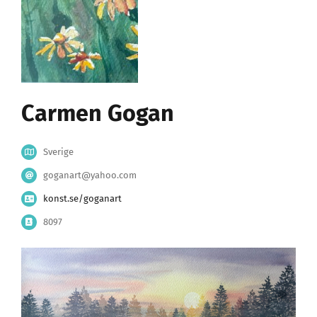
Carmen Gogan
Sverige
goganart@yahoo.com
konst.se/goganart
8097