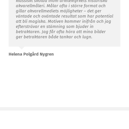
klassiskt skolad inom arkitektyrkets historiska
akvarellmåleri. Målar ofta i större format och
gillar akvarellmediets möjligheter – det ger
väntade och oväntade resultat som har potential
att bli magiska. Motiven kommer inifrån och jag
eftersträvar en stämning som bjuder in
betraktaren. Jag får ofta höra att mina bilder
ger betraktaren både tankar och lugn.
Helena Polgård Nygren