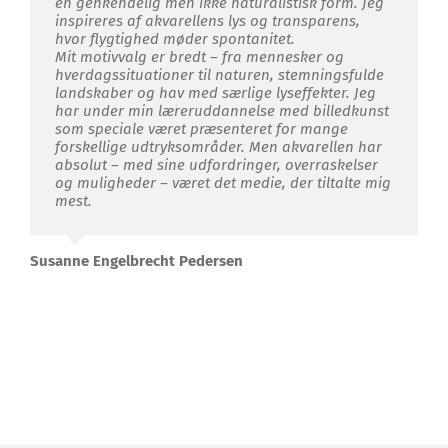
en genkendelig men ikke naturalistisk form. Jeg
inspireres af akvarellens lys og transparens,
hvor flygtighed møder spontanitet.
Mit motivvalg er bredt – fra mennesker og
hverdagssituationer til naturen, stemningsfulde
landskaber og hav med særlige lyseffekter. Jeg
har under min læreruddannelse med billedkunst
som speciale været præsenteret for mange
forskellige udtryksområder. Men akvarellen har
absolut – med sine udfordringer, overraskelser
og muligheder – været det medie, der tiltalte mig
mest.
Susanne Engelbrecht Pedersen