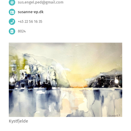
sus.engel.ped@gmail.com
susanne-ep.dk
+45 22 56 16 35
8024
Kystfjelde