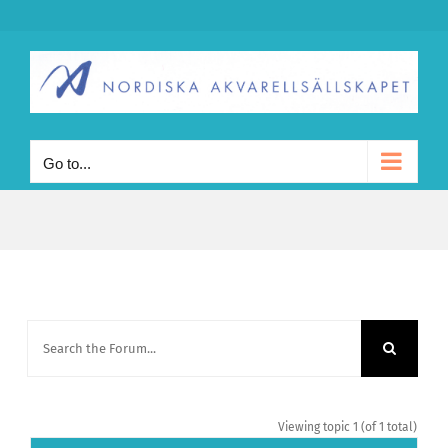
Skip
to
content
Go to...
Viewing topic 1 (of 1 total)