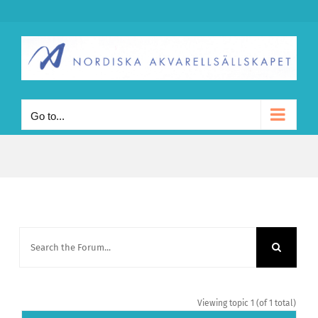
Skip
to
content
Go to...
Viewing topic 1 (of 1 total)