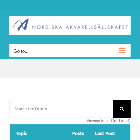
Skip
to
content
Go to...
Viewing topic 1 (of 1 total)
Topic
Posts
Last Post