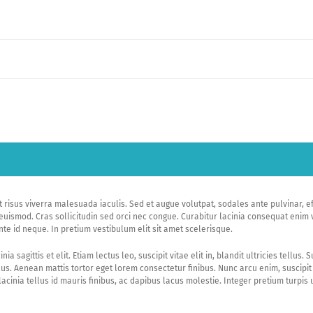
isus viverra malesuada iaculis. Sed et augue volutpat, sodales ante pulvinar, eff
ismod. Cras sollicitudin sed orci nec congue. Curabitur lacinia consequat enim vit
te id neque. In pretium vestibulum elit sit amet scelerisque.
ia sagittis et elit. Etiam lectus leo, suscipit vitae elit in, blandit ultricies tell
lus. Aenean mattis tortor eget lorem consectetur finibus. Nunc arcu enim, suscipit 
 lacinia tellus id mauris finibus, ac dapibus lacus molestie. Integer pretium turpis u