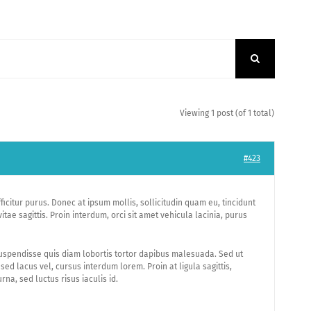
Viewing 1 post (of 1 total)
#423
icitur purus. Donec at ipsum mollis, sollicitudin quam eu, tincidunt
ae sagittis. Proin interdum, orci sit amet vehicula lacinia, purus
us. Suspendisse quis diam lobortis tortor dapibus malesuada. Sed ut
sed lacus vel, cursus interdum lorem. Proin at ligula sagittis,
rna, sed luctus risus iaculis id.