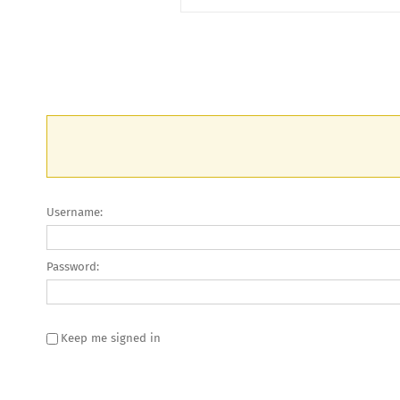
Username:
Password:
Keep me signed in