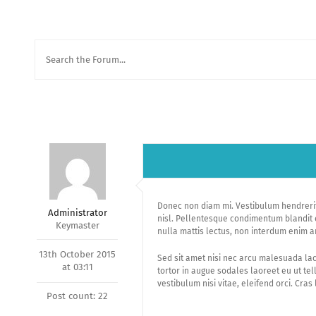
Donec non diam mi. Vestibulum hendrerit r
Administrator
nisl. Pellentesque condimentum blandit eu
Keymaster
nulla mattis lectus, non interdum enim an
13th October 2015
Sed sit amet nisi nec arcu malesuada lacin
at 03:11
tortor in augue sodales laoreet eu ut tel
vestibulum nisi vitae, eleifend orci. Cras
Post count: 22