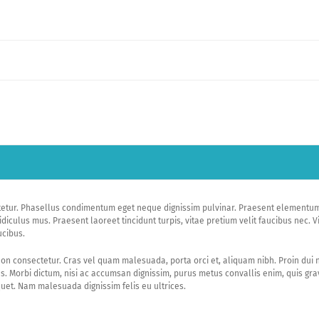
ctetur. Phasellus condimentum eget neque dignissim pulvinar. Praesent elementu
diculus mus. Praesent laoreet tincidunt turpis, vitae pretium velit faucibus nec. Vi
ucibus.
n consectetur. Cras vel quam malesuada, porta orci et, aliquam nibh. Proin dui nisi,
tus. Morbi dictum, nisi ac accumsan dignissim, purus metus convallis enim, quis gr
uet. Nam malesuada dignissim felis eu ultrices.