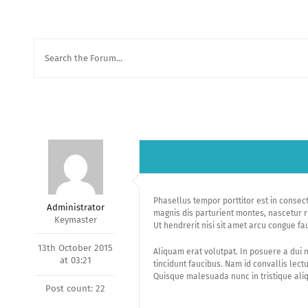
Phasellus tempor porttitor est in conse
Administrator
magnis dis parturient montes, nascetur ri
Keymaster
Ut hendrerit nisi sit amet arcu congue fa
13th October 2015
Aliquam erat volutpat. In posuere a dui no
at 03:21
tincidunt faucibus. Nam id convallis lec
Quisque malesuada nunc in tristique aliq
Post count: 22