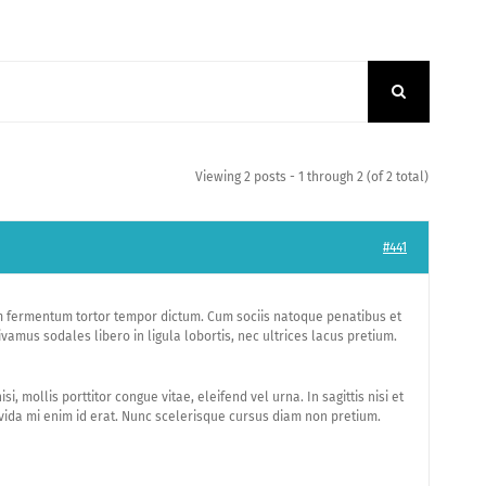
Viewing 2 posts - 1 through 2 (of 2 total)
#441
m fermentum tortor tempor dictum. Cum sociis natoque penatibus et
vamus sodales libero in ligula lobortis, nec ultrices lacus pretium.
 mollis porttitor congue vitae, eleifend vel urna. In sagittis nisi et
avida mi enim id erat. Nunc scelerisque cursus diam non pretium.