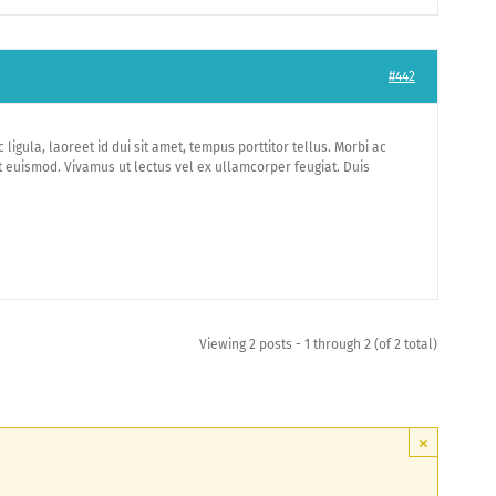
#442
igula, laoreet id dui sit amet, tempus porttitor tellus. Morbi ac
t euismod. Vivamus ut lectus vel ex ullamcorper feugiat. Duis
Viewing 2 posts - 1 through 2 (of 2 total)
×