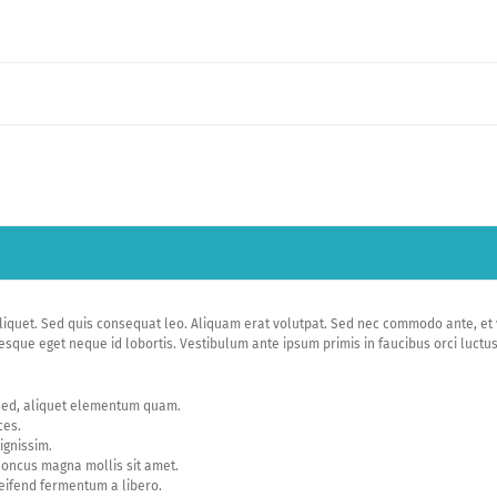
aliquet. Sed quis consequat leo. Aliquam erat volutpat. Sed nec commodo ante, e
sque eget neque id lobortis. Vestibulum ante ipsum primis in faucibus orci luctus
sed, aliquet elementum quam.
ces.
ignissim.
honcus magna mollis sit amet.
eifend fermentum a libero.