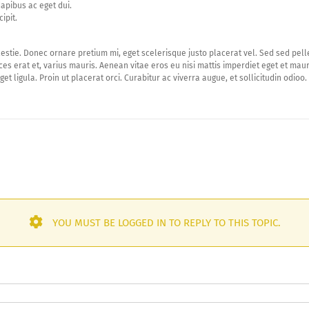
dapibus ac eget dui.
ipit.
lestie. Donec ornare pretium mi, eget scelerisque justo placerat vel. Sed sed pel
ices erat et, varius mauris. Aenean vitae eros eu nisi mattis imperdiet eget et mau
get ligula. Proin ut placerat orci. Curabitur ac viverra augue, et sollicitudin odioo.
YOU MUST BE LOGGED IN TO REPLY TO THIS TOPIC.