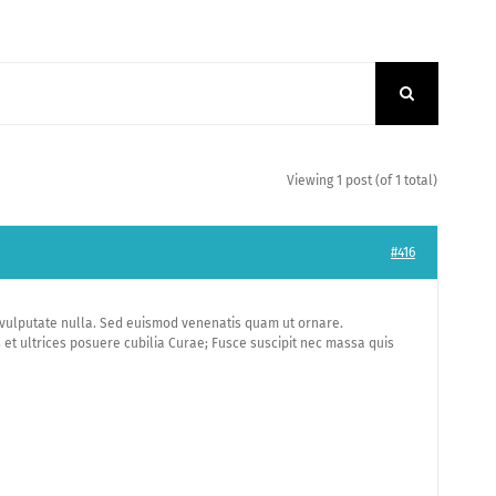
Viewing 1 post (of 1 total)
#416
t vulputate nulla. Sed euismod venenatis quam ut ornare.
 et ultrices posuere cubilia Curae; Fusce suscipit nec massa quis