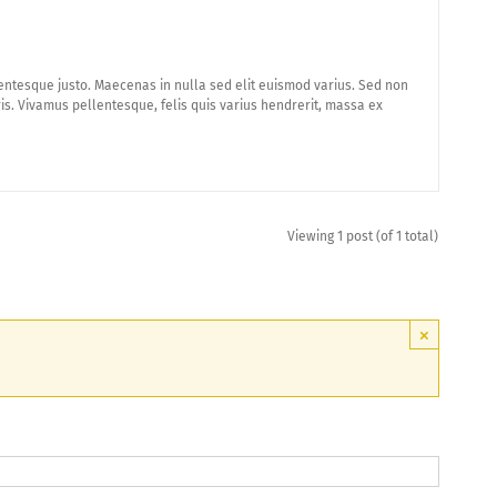
lentesque justo. Maecenas in nulla sed elit euismod varius. Sed non
ris. Vivamus pellentesque, felis quis varius hendrerit, massa ex
Viewing 1 post (of 1 total)
×